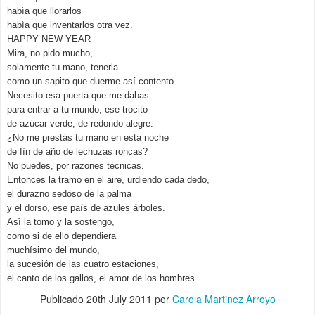
habìa que llorarlos
habìa que inventarlos otra vez.
HAPPY NEW YEAR
Mira, no pido mucho,
solamente tu mano, tenerla
como un sapito que duerme así contento.
Necesito esa puerta que me dabas
para entrar a tu mundo, ese trocito
de azúcar verde, de redondo alegre.
¿No me prestás tu mano en esta noche
de fìn de año de lechuzas roncas?
No puedes, por razones técnicas.
Entonces la tramo en el aire, urdiendo cada dedo,
el durazno sedoso de la palma
y el dorso, ese país de azules árboles.
Asì la tomo y la sostengo,
como si de ello dependiera
muchísimo del mundo,
la sucesión de las cuatro estaciones,
el canto de los gallos, el amor de los hombres.
Publicado
20th July 2011
por
Carola Martinez Arroyo