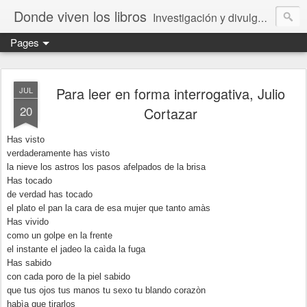
Donde viven los libros
Investigación y divulgación de libros para niños y jóvenes. Librería especializada.
Pages
Para leer en forma interrogativa, Julio
JUL
20
Cortazar
Has visto
verdaderamente has visto
la nieve los astros los pasos afelpados de la brisa
Has tocado
de verdad has tocado
el plato el pan la cara de esa mujer que tanto amàs
Has vivido
como un golpe en la frente
el instante el jadeo la caìda la fuga
Has sabido
con cada poro de la piel sabido
que tus ojos tus manos tu sexo tu blando corazòn
habìa que tirarlos