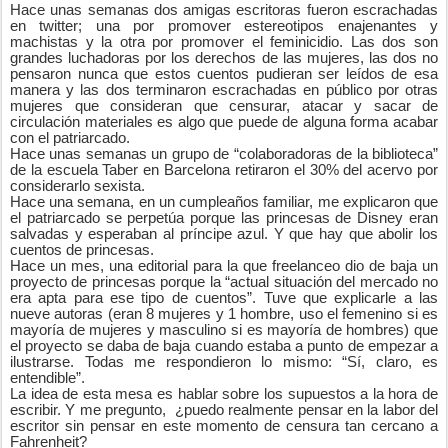
Hace unas semanas dos amigas escritoras fueron escrachadas
en twitter; una por promover estereotipos enajenantes y
machistas y la otra por promover el feminicidio. Las dos son
grandes luchadoras por los derechos de las mujeres, las dos no
pensaron nunca que estos cuentos pudieran ser leídos de esa
manera y las dos terminaron escrachadas en público por otras
mujeres que consideran que censurar, atacar y sacar de
circulación materiales es algo que puede de alguna forma acabar
con el patriarcado.
Hace unas semanas un grupo de “colaboradoras de la biblioteca”
de la escuela Taber en Barcelona retiraron el 30% del acervo por
considerarlo sexista.
Hace una semana, en un cumpleaños familiar, me explicaron que
el patriarcado se perpetúa porque las princesas de Disney eran
salvadas y esperaban al príncipe azul. Y que hay que abolir los
cuentos de princesas.
Hace un mes, una editorial para la que freelanceo dio de baja un
proyecto de princesas porque la “actual situación del mercado no
era apta para ese tipo de cuentos”. Tuve que explicarle a las
nueve autoras (eran 8 mujeres y 1 hombre, uso el femenino si es
mayoría de mujeres y masculino si es mayoría de hombres) que
el proyecto se daba de baja cuando estaba a punto de empezar a
ilustrarse. Todas me respondieron lo mismo: “Sí, claro, es
entendible”.
La idea de esta mesa es hablar sobre los supuestos a la hora de
escribir. Y me pregunto,
¿puedo realmente pensar en la labor del
escritor sin pensar en este momento de censura tan cercano a
Fahrenheit?