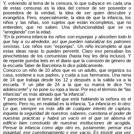
Y, volviendo al tema de la censura, lo que subyace en cada una
de estas censuras es la idea del censor de ser poseedor o
poseedora de
la verdad, la idea de ser quien descubre y
evangeliza. Pero, especialmente, la idea de que la infancia, los
niños y las niñas, son sujetos que están incompletos, que no
entienden, que no saben. Una disfuncionalidad que se va
“arreglando” con la edad.
“En la primera infancia los niños son esponjas y absorben todo lo
que hay a su alrededor, así que pueden naturalizar los patrones
sexistas.
Los niños son "esponjas”. Un niño incompleto al que
estas ideas raras lo pueden pervertir. Claro eso pensaban los
pinochetistas de los comunistas (hasta hoy les diría incluso). Y
de repente pumba leés en el diario que la comisión de género de
la escuela Taber de Barcelona lo dice públicamente.
Conozco un niño de 10 años que es un adulto, que organiza su
casa, sostiene a sus padres, y cuida a sus hermanos. Una nena
de 14 que trabaja desde los 12 y después a la salida va a la
escuela. Y un pibe de 24 a la que su mamá le dice “mi
adolescente” y no pone su ropa a lavar. Por eso el término de “las
infancias” es más atinado que “la infancia”.
Y pareciera que el tema del que está hablando la señora es el
género. Pero no, en realidad es la infancia.
“La infancia es lo otro:
Lo que, siempre va más allá de cualquier intento de captura,
inquieta la seguridad de nuestros saberes, cuestiona el poder de
nuestras prácticas y habrá un vacío en el que se abisma el
edificio bien construido de nuestras instituciones de acogida.
Pensar la infancia como algo otro es, justamente, pensar esa
inquietud, ese cuestionamiento y ese vacío. Es insistir una vez