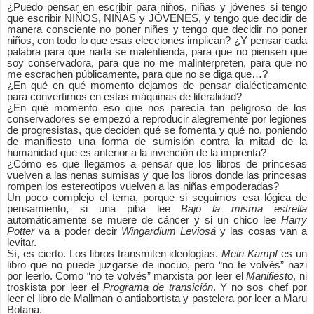
¿Puedo pensar en escribir para niños, niñas y jóvenes si tengo
que escribir NIÑOS, NIÑAS y JÓVENES, y tengo que decidir de
manera consciente no poner niñes y tengo que decidir no poner
niños, con todo lo que esas elecciones implican? ¿Y pensar cada
palabra para que nada se malentienda, para que no piensen que
soy conservadora, para que no me malinterpreten, para que no
me escrachen públicamente, para que no se diga que…?
¿En qué en qué momento dejamos de pensar dialécticamente
para convertirnos en estas máquinas de literalidad?
¿En qué momento eso que nos parecía tan peligroso de los
conservadores se empezó a reproducir alegremente por legiones
de progresistas, que deciden qué se fomenta y qué no, poniendo
de manifiesto una forma de sumisión contra la mitad de la
humanidad que es anterior a la invención de la imprenta?
¿Cómo es que llegamos a pensar que los libros de princesas
vuelven a las nenas sumisas y que los libros donde las princesas
rompen los estereotipos vuelven a las niñas empoderadas?
Un poco complejo el tema, porque si seguimos esa lógica de
pensamiento, si una piba lee
Bajo la misma estrella
automáticamente se muere de cáncer y si un chico lee
Harry
Potter
va a poder decir
Wingardium Leviosá
y las cosas van a
levitar.
Sí, es cierto. Los libros transmiten ideologías.
Mein Kampf
es un
libro que no puede juzgarse de inocuo, pero “no te volvés” nazi
por leerlo. Como “no te volvés” marxista por leer el
Manifiesto
, ni
troskista por leer el
Programa de transición
. Y no sos chef por
leer el libro de Mallman o antiabortista y pastelera por leer a Maru
Botana.