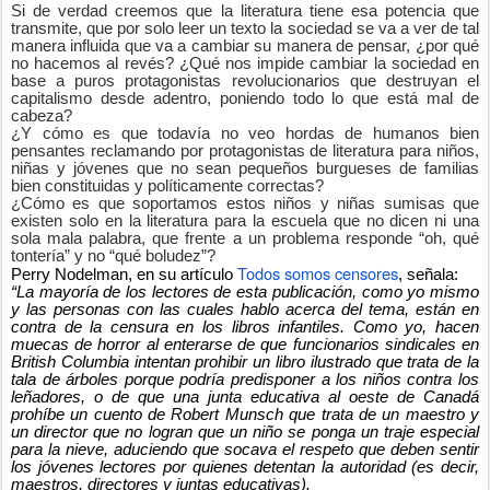
Si de verdad creemos que la literatura tiene esa potencia que
transmite, que por solo leer un texto la sociedad se va a ver de tal
manera influida que va a cambiar su manera de pensar, ¿por qué
no hacemos al revés? ¿Qué nos impide cambiar la sociedad en
base a puros protagonistas revolucionarios que destruyan el
capitalismo desde adentro, poniendo todo lo que está mal de
cabeza?
¿Y cómo es que todavía no veo hordas de humanos bien
pensantes reclamando por protagonistas de literatura para niños,
niñas y jóvenes que no sean pequeños burgueses de familias
bien constituidas y políticamente correctas?
¿Cómo es que soportamos estos niños y niñas sumisas que
existen solo en la literatura para la escuela que no dicen ni una
sola mala palabra, que frente a un problema responde “oh, qué
tontería” y no “qué boludez”?
Todos somos censores
Perry Nodelman, en su artículo
, señala:
“La mayoría de los lectores de esta publicación, como yo mismo
y las personas con las cuales hablo acerca del tema, están en
contra de la censura en los libros infantiles. Como yo, hacen
muecas de horror al enterarse de que funcionarios sindicales en
British Columbia intentan prohibir un libro ilustrado que trata de la
tala de árboles porque podría predisponer a los niños contra los
leñadores, o de que una junta educativa al oeste de Canadá
prohíbe un cuento de Robert Munsch que trata de un maestro y
un director que no logran que un niño se ponga un traje especial
para la nieve, aduciendo que socava el respeto que deben sentir
los jóvenes lectores por quienes detentan la autoridad (es decir,
maestros, directores y juntas educativas).