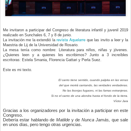
Me invitaron a participar del Congreso de literatura infantil y juvenil 2019
realizado en Sunchales 6, 7 y 8 de junio.
revista Aquelarre
La invitación me la extendió la
que las invito a leer y la
Maestria de Lij de la Universidad de Rosario.
La mesa tenía como nombre: Literatura para niños, niñas y jóvenes.
¿Quienes leen y a quienes les escribimos? Junto a 3 increíbles
escritoras: Estela Smania, Florencia Gattari y Perla Suez.
Este es mi texto.
El canto tiene sentido, cuando palpita en las venas
del que morirá cantando, las verdades verdaderas.
No las lisonjas fugaces, ni las famas extranjeras.
Si no el canto de una alondra hasta el fondo de la tierra.
Víctor Jara
Gracias a los organizadores por la invitación a participar en este
Congreso.
Debería estar hablando de
Matilde
y de
Nunca Jamás,
que sale
en unos días, pero tengo otras urgencias.