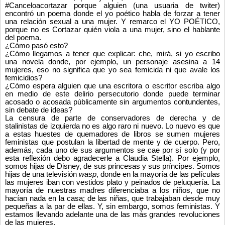
#Canceloacortazar porque alguien (una usuaria de twiter)
encontró un poema donde el yo poético habla de forzar a tener
una relación sexual a una mujer. Y remarco el YO POÉTICO,
porque no es Cortazar quién viola a una mujer, sino el hablante
del poema.
¿Cómo pasó esto?
¿Cómo llegamos a tener que explicar: che, mirá, si yo escribo
una novela donde, por ejemplo, un personaje asesina a 14
mujeres, eso no significa que yo sea femicida ni que avale los
femicidios?
¿Cómo espera alguien que una escritora o escritor escriba algo
en medio de este delirio persecutorio donde puede terminar
acosado o acosada públicamente sin argumentos contundentes,
sin debate de ideas?
La censura de parte de conservadores de derecha y de
stalinistas de izquierda no es algo raro ni nuevo. Lo nuevo es que
a estas huestes de quemadores de libros se sumen mujeres
feministas que postulan la libertad de mente y de cuerpo. Pero,
además, cada uno de sus argumentos se cae por sí solo (y por
esta reflexión debo agradecerle a Claudia Stella). Por ejemplo,
somos hijas de Disney, de sus princesas y sus príncipes. Somos
hijas de una televisión
wasp
, donde en la mayoría de las películas
las mujeres iban con vestidos plato y peinados de peluquería. La
mayoría de nuestras madres diferenciaba a los niños, que no
hacían nada en la casa; de las niñas, que trabajaban desde muy
pequeñas a la par de ellas. Y, sin embargo, somos feministas. Y
estamos llevando adelante una de las más grandes revoluciones
de las mujeres.