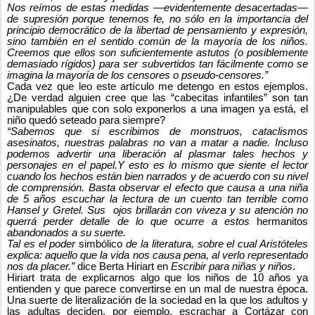
Nos reímos de estas medidas —evidentemente desacertadas—
de supresión porque tenemos fe, no sólo en la importancia del
principio democrático de la libertad de pensamiento y expresión,
sino también en el sentido común de la mayoría de los niños.
Creemos que ellos son suficientemente astutos (o posiblemente
demasiado rígidos) para ser subvertidos tan fácilmente como se
imagina la mayoría de los censores o pseudo-censores.”
Cada vez que leo este artículo me detengo en estos ejemplos.
¿De verdad alguien cree que las “cabecitas infantiles” son tan
manipulables que con solo exponerlos a una imagen ya está, el
niño quedó seteado para siempre?
“Sabemos que si escribimos de monstruos, cataclismos
asesinatos, nuestras palabras no van a matar a nadie. Incluso
podemos advertir una liberación al plasmar tales hechos y
personajes en el papel.Y esto es lo mismo que siente el lector
cuando los hechos están bien narrados y de acuerdo con su nivel
de comprensión. Basta observar el efecto que causa a una niña
de 5 años escuchar la lectura de un cuento tan terrible como
Hansel y Gretel. Sus
ojos brillarán con viveza y su atención no
querrá perder detalle de lo que ocurre a estos
hermanitos
abandonados a su suerte.
Tal es el poder
simbólico
de la literatura, sobre el cual Aristóteles
explica: aquello que la vida nos causa pena, al verlo representado
nos da placer.”
dice Berta Hiriart en
Escribir para niñas y niños
.
Hiriart trata de explicarnos algo que los niños de 10 años ya
entienden y que parece convertirse en un mal de nuestra época.
Una suerte de literalización de la sociedad en la que los adultos y
las adultas deciden, por ejemplo, escrachar a Cortázar con