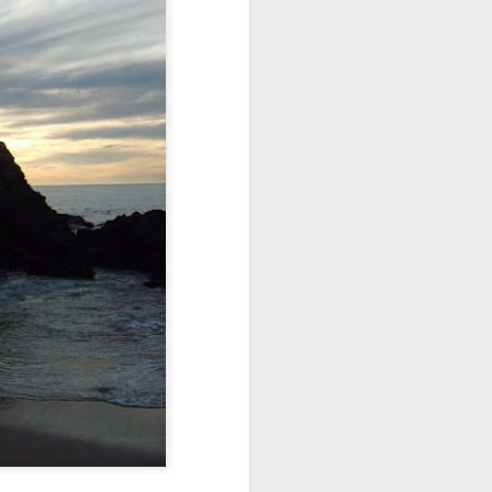
 con poblaciones que están en ese
encia que les impone hablar de la
s durante la pandemia fue el taller que
 llama ¿Cómo es posible? igual que mi
obre la muerte ¿Como es posible??! la
 Schosow editado por LÓGUEZ. ¿Lo
a pude tener en mis manos dos libros
rte.