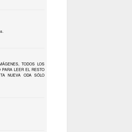
s.
MÁGENES, TODOS LOS
O PARA LEER EL RESTO
ESTA NUEVA ODA SÓLO