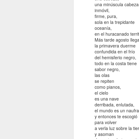
una minúscula cabeza
inmóvil,
firme, pura,
Mi conversación con
NOV
sola en la trepidante
18
un artículo de Somos
oceanía,
animales poéticos de
en el huracanado territ
Michèle Petit
Más tarde agosto llega
la primavera duerme
Mi idea era hablar de este libro
confundida en el frío
junto a otros que estoy leyendo
del hemisferio negro,
sobre lectura y resiliencia, Somos
todo en la costa tiene
animales poéticos de Michèle
sabor negro,
J
Petit publicado por Océano
las olas
Travesía en la colección Agora.
se repiten
como pianos,
El libro reúne 8 artículos y
Es
el cielo
conferencias. El primero “El
ju
es una nave
infierno, el arte, los libros y la
derribada, enlutada,
belleza” es hermoso y fue por ese
Es
el mundo es un naufra
artículo que compré el libro, me
y entonces te escogió 
sirve para lo que estoy pensando
Ju
para volver
ahora acerca de la lectura y la
a
a verla luz sobre la tie
resiliencia.
y asoman
Ko