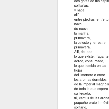
dos gotas de tus espi
A
pa
solitarias,
y nace
Lo
allí
es
entre piedras, entre tus
ac
nace
ni
de nuevo
la marina
primavera,
la celeste y terrestre
primavera.
Allí, de todo
lo que existe, fragante
D
aéreo, consumado,
lo que tiembla en las
hojas
Di
del limonero o entre
Pe
los aromas dormidos
qu
de la imperial magnoli
de todo lo que espera
El
su llegada,
ca
tú, cactus de las arena
q
pequeño bruto inmóvil
solitario,