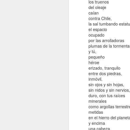
los truenos
del oleaje
caían
contra Chile,
la sal tumbando estat
el espacio
ocupado
por las arrolladoras
plumas de la tormenta
y tú,
pequeño
héroe
erizado, tranquilo
entre dos piedras,
inmóvil,
sin ojos y sin hojas,
sin nidos y sin nervios,
duro, con tus raíces
minerales
como argollas terrestr
metidas
en el hierro del planet
y encima
una cabeza,