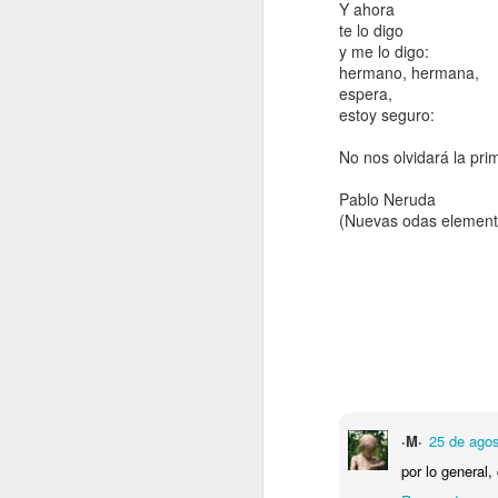
Y ahora
ce
te lo digo
F
mu
y me lo digo:
o
hermano, hermana,
fu
espera,
bi
f
estoy seguro:
h
úl
Ob
No nos olvidará la pri
c
c
am
Pablo Neruda
q
C
(Nuevas odas element
bi
F
Qu
Fu
pu
·M·
25 de agos
Q
por lo general
y 