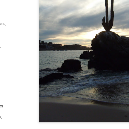
muerte, trabajo en general
momento pasando una emerg
muerte con los niños y niña
di con más frecuencia y se
uas,
libro preferido que habla s
historia de Elvis de Peter
conocen?
,
Y esa es la gran pregunta.
En mi último viaje a Españ
increíbles acerca de la Mue
es
a,