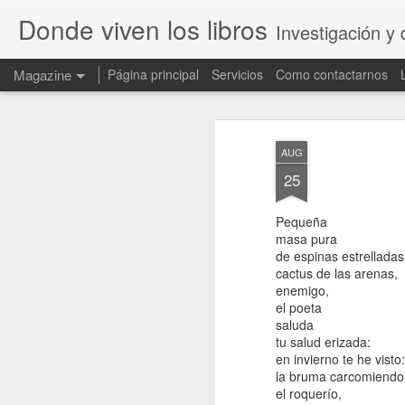
Donde viven los libros
Investigación y 
Magazine
Página principal
Servicios
Como contactarnos
AUG
25
Pequeña
masa pura
de espinas estrelladas
cactus de las arenas,
enemigo,
el poeta
saluda
tu salud erizada:
en invierno te he visto:
la bruma carcomiendo
el roquerío,