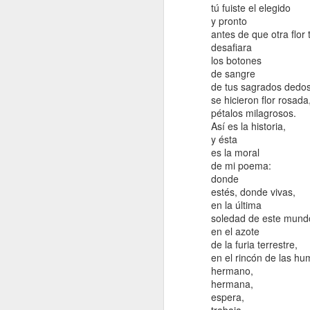
tú fuiste el elegido
A
y pronto
antes de que otra flor 
desafiara
p
los botones
la
de sangre
p
de tus sagrados dedo
gu
se hicieron flor rosada
se
pétalos milagrosos.
ni
Así es la historia,
N
y ésta
pr
es la moral
de
de mi poema:
M
pe
donde
e
estés, donde vivas,
vi
Mi
en la última
m
c
soledad de este mund
lo
c
en el azote
po
d
de la furia terrestre,
Es
en el rincón de las hum
fr
E
hermano,
l
te
hermana,
ku
qu
espera,
S