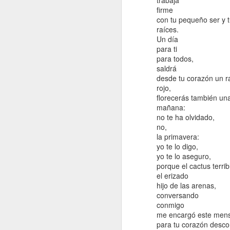
trabaja
ay
firme
M
pe
con tu pequeño ser y 
re
raíces.
vu
De
Un día
y 
u
para ti
po
para todos,
no
Sk
saldrá
m
desde tu corazón un r
ve
La
rojo,
n
pu
florecerás también un
v
Mi
mañana:
la
no te ha olvidado,
y 
Gr
no,
A
pr
re
la primavera:
qu
yo te lo digo,
Pi
L
yo te lo aseguro,
pe
de
porque el cactus terrib
Ll
cl
el erizado
y 
di
hijo de las arenas,
h
pr
conversando
em
conmigo
de
me encargó este men
mí
para tu corazón desco
d