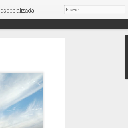
 especializada.
os
e abajo
blar de la muerte con más o menos
 talleres acerca de la pedagogía de la