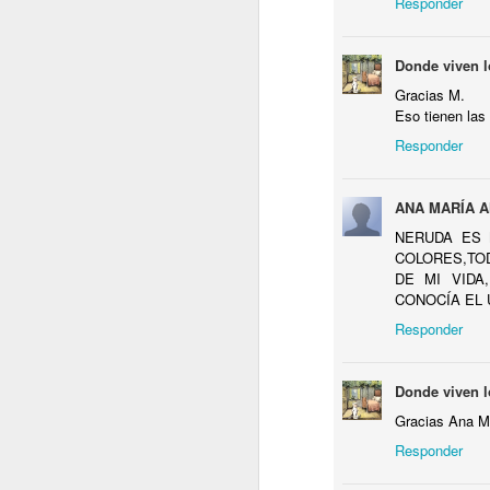
Responder
Mi
A
Donde viven l
Vo
Gracias M.
Eso tienen las
Ni
Jo
Responder
Es
ll
ANA MARÍA 
D
NERUDA ES 
qu
COLORES,TOD
DE MI VIDA
A
Ca
CONOCÍA EL 
Responder
Ca
A
Ca
Donde viven l
L
Gracias Ana M
se
pr
Responder
al
ac