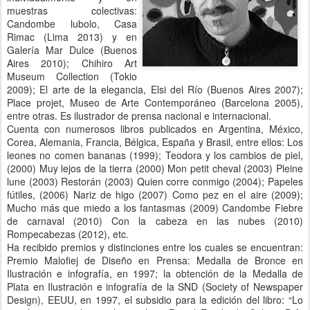
muestras colectivas:
Candombe lubolo, Casa
Rimac (Lima 2013) y en
Galería Mar Dulce (Buenos
Aires 2010); Chihiro Art
Museum Collection (Tokio
2009); El arte de la elegancia, Elsi del Río (Buenos Aires 2007);
Place projet, Museo de Arte Contemporáneo (Barcelona 2005),
entre otras. Es ilustrador de prensa nacional e internacional.
Cuenta con numerosos libros publicados en Argentina, México,
Corea, Alemania, Francia, Bélgica, España y Brasil, entre ellos: Los
leones no comen bananas (1999); Teodora y los cambios de piel,
(2000) Muy lejos de la tierra (2000) Mon petit cheval (2003) Pleine
lune (2003) Restorán (2003) Quien corre conmigo (2004); Papeles
fútiles, (2006) Nariz de higo (2007) Como pez en el aire (2009);
Mucho más que miedo a los fantasmas (2009) Candombe Fiebre
de carnaval (2010) Con la cabeza en las nubes (2010)
Rompecabezas (2012), etc.
Ha recibido premios y distinciones entre los cuales se encuentran:
Premio Malofiej de Diseño en Prensa: Medalla de Bronce en
Ilustración e infografía, en 1997; la obtención de la Medalla de
Plata en Ilustración e infografía de la SND (Society of Newspaper
Design), EEUU, en 1997, el subsidio para la edición del libro: “Lo