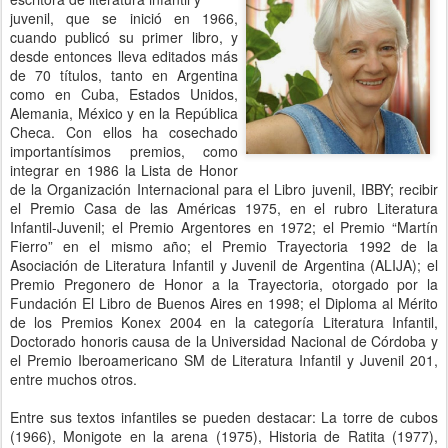
juvenil, que se inició en 1966,
cuando publicó su primer libro, y
desde entonces lleva editados más
de 70 títulos, tanto en Argentina
como en Cuba, Estados Unidos,
Alemania, México y en la República
Checa. Con ellos ha cosechado
importantísimos premios, como
integrar en 1986 la Lista de Honor
de la Organización Internacional para el Libro juvenil, IBBY; recibir
el Premio Casa de las Américas 1975, en el rubro Literatura
Infantil-Juvenil; el Premio Argentores en 1972; el Premio “Martín
Fierro” en el mismo año; el Premio Trayectoria 1992 de la
Asociación de Literatura Infantil y Juvenil de Argentina (ALIJA); el
Premio Pregonero de Honor a la Trayectoria, otorgado por la
Fundación El Libro de Buenos Aires en 1998; el Diploma al Mérito
de los Premios Konex 2004 en la categoría Literatura Infantil,
Doctorado honoris causa de la Universidad Nacional de Córdoba y
el Premio Iberoamericano SM de Literatura Infantil y Juvenil 201,
entre muchos otros.
Entre sus textos infantiles se pueden destacar: La torre de cubos
(1966), Monigote en la arena (1975), Historia de Ratita (1977),