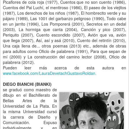
Picaflores de cola roja (1977), Cuentos que no son cuento (1986),
Cuentos del Pai Luchí, el mentiroso (1986), El paseo de los viejitos
(1987), Los derechos de los niños (1987), El hombrecito verde y su
pájaro (1989), Las 1001 del garbanzo peligroso (1990), Todo cabe
en un jarrito (1996), Los Pomporerá (2001), Secretos en un dedal
(2003), La hormiga que canta (2004), Canción y pico (2007),
Periquito (2007), Cuento escondido (2007), Avión que va, avión
que llega (2007), Así, así y asá (2010), Cuento del retintín (2010),
Una caja llena de... otros poemas (2013) etc., además de obras
para adultos como Oficio de palabrera (1991), Para que sepan de
mí (2000) y La construcción del camino lector (2008), Oficio de
palabrera (2012).
Pueden leer más acerca de esta autora en
www.facebook.com/LauraDevetachGustavoRoldan.
DIEGO BIANCHI (BIANKI)
se graduó como maestro de
dibujo en el Bachillerato de
Bellas Artes de la
Universidad de La Plata. En
la misma Universidad cursó
la carrera de Diseño y
Comunicación. Expuso
individualmente y en