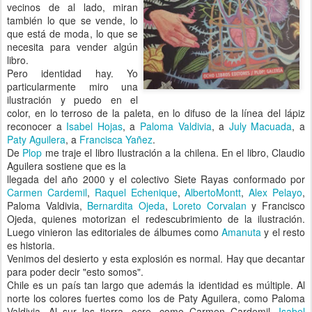
vecinos de al lado, miran
también lo que se vende, lo
que está de moda, lo que se
necesita para vender algún
libro.
Pero identidad hay. Yo
particularmente miro una
ilustración y puedo en el
color, en lo terroso de la paleta, en lo difuso de la línea del lápiz
reconocer a
Isabel Hojas
, a
Paloma Valdivia
, a
July Macuada
, a
Paty Aguilera
, a
Francisca Yañez
.
De
Plop
me traje el libro Ilustración a la chilena. En el libro, Claudio
Aguilera sostiene que es la
llegada del año 2000 y el colectivo Siete Rayas conformado por
Carmen Cardemil
,
Raquel Echenique
,
AlbertoMontt
,
Alex Pelayo
,
Paloma Valdivia,
Bernardita Ojeda
,
Loreto Corvalan
y Francisco
Ojeda, quienes motorizan el redescubrimiento de la ilustración.
Luego vinieron las editoriales de álbumes como
Amanuta
y el resto
es historia.
Venimos del desierto y esta explosión es normal. Hay que decantar
para poder decir "esto somos".
Chile es un país tan largo que además la identidad es múltiple. Al
norte los colores fuertes como los de Paty Aguilera, como Paloma
Valdivia. Al sur los tierra, ocre, como Carmen Cardemil,
Isabel