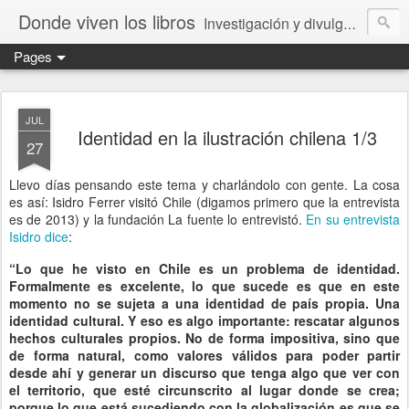
Donde viven los libros
Investigación y divulgación de libros para niños y jóvenes. Librería especializada.
Pages
JUL
Identidad en la ilustración chilena 1/3
27
Llevo días pensando este tema y charlándolo con gente. La cosa
es así: Isidro Ferrer visitó Chile (digamos primero que la entrevista
es de 2013) y la fundación La fuente lo entrevistó.
En su entrevista
Isidro dice
:
“Lo que he visto en Chile es un problema de identidad.
Formalmente es excelente, lo que sucede es que en este
momento no se sujeta a una identidad de país propia. Una
identidad cultural. Y eso es algo importante: rescatar algunos
hechos culturales propios. No de forma impositiva, sino que
de forma natural, como valores válidos para poder partir
desde ahí y generar un discurso que tenga algo que ver con
el territorio, que esté circunscrito al lugar donde se crea;
porque lo que está sucediendo con la globalización es que se