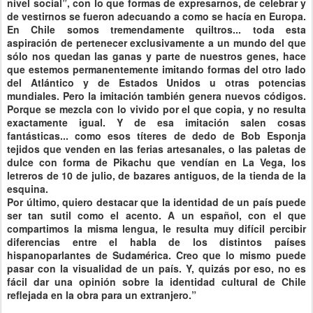
nivel social”, con lo que formas de expresarnos, de celebrar y
de vestirnos se fueron adecuando a como se hacía en Europa.
En Chile somos tremendamente quiltros... toda esta
aspiración de pertenecer exclusivamente a un mundo del que
sólo nos quedan las ganas y parte de nuestros genes, hace
que estemos permanentemente imitando formas del otro lado
del Atlántico y de Estados Unidos u otras potencias
mundiales. Pero la imitación también genera nuevos códigos.
Porque se mezcla con lo vivido por el que copia, y no resulta
exactamente igual. Y de esa imitación salen cosas
fantásticas... como esos títeres de dedo de Bob Esponja
tejidos que venden en las ferias artesanales, o las paletas de
dulce con forma de Pikachu que vendían en La Vega, los
letreros de 10 de julio, de bazares antiguos, de la tienda de la
esquina.
Por último, quiero destacar que la identidad de un país puede
ser tan sutil como el acento. A un español, con el que
compartimos la misma lengua, le resulta muy difícil percibir
diferencias entre el habla de los distintos países
hispanoparlantes de Sudamérica. Creo que lo mismo puede
pasar con la visualidad de un país. Y, quizás por eso, no es
fácil dar una opinión sobre la identidad cultural de Chile
reflejada en la obra para un extranjero.”