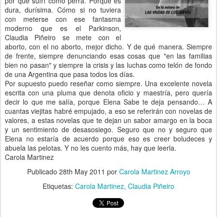
por que sufrí como perra. Porque es
dura, durísima. Cómo si no tuviera
con meterse con ese fantasma
moderno que es el Parkinson,
Claudia Piñeiro se mete con el
aborto, con el no aborto, mejor dicho. Y de qué manera. Siempre
de frente, siempre denunciando esas cosas que "en las familias
bien no pasan" y siempre la crisis y las luchas como telón de fondo
de una Argentina que pasa todos los días.
Por supuesto puedo reseñar como siempre. Una excelente novela
escrita con una pluma que denota oficio y maestría, pero quería
decir lo que me salía, porque Elena Sabe te deja pensando… A
cuantas viejitas habré empujado, a eso se referirán con novelas de
valores, a estas novelas que te dejan un sabor amargo en la boca
y un sentimiento de desasosiego. Seguro que no y seguro que
Elena no estaría de acuerdo porque eso es creer boludeces y
abuela las pelotas. Y no les cuento más, hay que leerla.
Carola Martinez
Publicado
28th May 2011
por
Carola Martinez Arroyo
Etiquetas:
Carola Martinez
Claudia Piñeiro