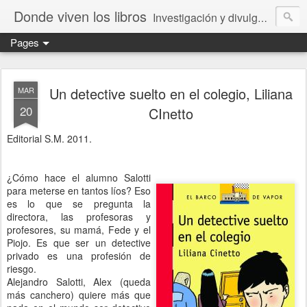
Donde viven los libros
Investigación y divulgación de libros para niños y jóvenes. Librería especializada.
Pages
Un detective suelto en el colegio, Liliana
MAR
20
CInetto
Editorial S.M. 2011.
¿Cómo hace el alumno Salotti
para meterse en tantos líos? Eso
es lo que se pregunta la
directora, las profesoras y
profesores, su mamá, Fede y el
Piojo. Es que ser un detective
privado es una profesión de
riesgo.
Alejandro Salotti, Alex (queda
más canchero) quiere más que