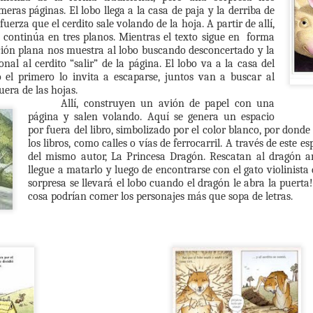
populares, no los limpia, los
Emociones. Primera Entrega. Las palabras.
PR
tria, la capacidad de responder, la capacidad de soportar.
eras páginas. El lobo llega a la casa de paja y la derriba de
escucha y te los cuenta. Con una
18
Cada vez que comenzamos a hablar acerca de emociones y
fuerza que el cerdito sale volando de la hoja. A partir de allí,
de las traducciones que más me
s niños son más débiles, sería más fácil.
entornos emocionales saludables un escalofrío nos recorre a los
y continúa en tres planos. Mientras el texto sigue en forma
ha gustado de la moraleja de
pecialistas por el extremo reduccionismo al que llegan los recetarios
ración plana nos muestra al lobo buscando desconcertado y la
Caperucita Roja. Y una de las
erca de cómo hablar, “gestionar” o “manejar” las emociones con los
onal al cerdito “salir” de la página. El lobo va a la casa del
ilustraciones más impactantes del
ños y las niñas.
o el primero lo invita a escaparse, juntos van a buscar al
cuento popular.
uera de las hojas.
Allí, construyen un avión de papel con una
página y salen volando. Aquí se genera un espacio
por fuera del libro, simbolizado por el color blanco, por donde
los libros, como calles o vías de ferrocarril. A través de este es
del mismo autor, La Princesa Dragón. Rescatan al dragón an
Querida Yolanda:
EC
llegue a matarlo y luego de encontrarse con el gato violinist
1
Este mes las lecturas del encuentro me han gustado mucho.
sorpresa se llevará el lobo cuando el dragón le abra la puerta
cosa podrían comer los personajes más que sopa de letras.
ario de una soledad, quizás es el que más me dio para para pensar.
ro no en el sentido de reflexionar acerca de la escritura de Sarton
e es realmente bella. Mas bien en otro sentido.
 libro de Sarton es un libro de otro tiempo, con una cadencia que
lma la mente y produce esa lectura lenta que va a contramano de lo
ue ocurre en el mundo.