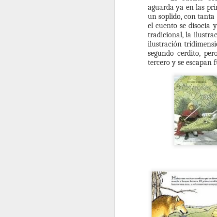
A
pa
aguarda ya en las prim
un soplido, con tanta 
Lo
el cuento se disocia 
es
tradicional, la ilust
ac
ilustración
tridimensi
ni
segundo cerdito, per
tercero y se escapan f
D
Di
Pe
qu
El
ca
q