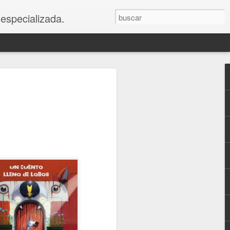
 especializada.
os
e abajo
blar de la muerte con más o menos
 talleres acerca de la pedagogía de la