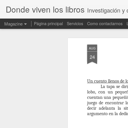
Donde viven los libros
Investigación y 
Magazine
Página principal
Servicios
Como contactarnos
AUG
24
Un cuento llenos de l
La tapa se dir
lobo, con un peque
cuentan una pequeñita
juego de encontrar la
decir adelanta la si
argumento en la dedica