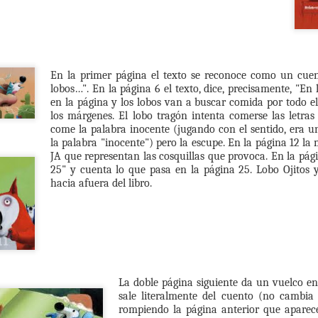
muerte, trabajo en general
momento pasando una emerg
muerte con los niños y niña
di con más frecuencia y se
libro preferido que habla s
historia de Elvis de Peter
En la primer página el texto se reconoce como un cuen
conocen?
lobos…". En la página 6 el texto, dice, precisamente, "En l
en la página y los lobos van a buscar comida por todo e
Y esa es la gran pregunta.
los márgenes. El lobo tragón intenta comerse las letras 
come la palabra inocente (jugando con el sentido, era u
En mi último viaje a Españ
la palabra "inocente") pero la escupe. En la página 12 la 
increíbles acerca de la Mue
JA que representan las cosquillas que provoca. En la pág
25" y cuenta lo que pasa en la página 25. Lobo Ojitos 
hacia afuera del libro.
La doble página siguiente da un vuelco en 
sale literalmente del cuento (no cambia e
rompiendo la página anterior que apare