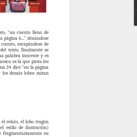
 con poblaciones que están en ese
encia que les impone hablar de la
s durante la pandemia fue el taller que
 llama ¿Cómo es posible? igual que mi
obre la muerte ¿Como es posible??! la
 Schosow editado por LÓGUEZ. ¿Lo
to, "un cuento lleno de
a página 6..." situándose
l cuento, escapándose de
del texto, finalmente se
na palabra inocente y es
a pude tener en mis manos dos libros
mosca es la que pinta los
rte.
ina 24 dice "en la página
y los demás lobos miran
el relato, el lobo tragón
l estilo de ilustración)
ce fragmentariamente en