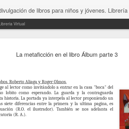
divulgación de libros para niños y jóvenes. Librería
Libreria Virtual
Morirse
JAN
La metaficción en el libro Álbum parte 3
29
Morirse
estirar la pata
pasar a mejor vida
obos. Roberto Aliaga y Roger Olmos.
ige al lector como invitándolo a entrar en la casa "boca" del
pasar al patio de los callad
ño lobito como esperando. La guarda y la contraguarda
 historia. La portada ya interpela al lector proponiendo un
mirar crecer los rabanitos d
s siete diferencias entre la primera y la ultima pagina, es
tuación (R.O. el ilustrador). También se nos adelanta el
Hay miles de formas de ha
toria (R. A.).
“respeto”.
Desde hace muchos años doy