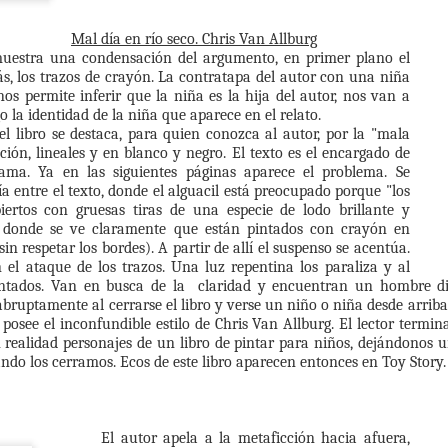
ntro de la ronda y empiezo a bailar. Desde afuera se puede ver una
Reescriben a Roald Dahl
EB
jer bailando sola. Haciendo el ocho, la medialuna, sola. Mientras las
Mal día en río seco. Chris Van Allburg
19
tras mujeres cantan una canción que dice que antes, mucho antes
Reescriben a Roald Dahl en lenguaje no ofensivo para lectores
uestra una condensación del argumento, en primer plano el
eron felices. Pero yo, nunca, en todos estos años la bailé sola. Ni
modernos. Eso leo y me parece de todos los títulos la mejor
rás, los trazos de crayón. La contratapa del autor con una niña
en doy el primer paso estás acá, parado frente a mi. Me miras y
orma de comenzar este texto.
nos permite inferir que la niña es la hija del autor, nos van a
acemos una reverencia y empezamos. Siempre estás igual que la
o la identidad de la niña que aparece en el relato.
tima vez que te vi con esa sonrisa hermosa. Por eso cuando los
viamente que todo el mundo sale a decir “ay no pero que horror
l libro se destaca, para quien conozca al autor, por la "mala
ompañeros dicen PRESENTE, para mí es pura certeza. Perdieron,
omo van a llevar adelante semejante acto de censura."
ación, lineales y en blanco y negro. El texto es el encargado de
or mío. No lo lograron. No lograron que los olvidemos, no lograron
rama. Ya en las siguientes páginas aparece el problema. Se
ue deje de amarte. Siempre estás conmigo.
reo que más que a los censores, personalmente, odio a las personas
 entre el texto, donde el alguacil está preocupado porque "los
enintencionadas que viven alegremente en el doble discurso.
iertos con gruesas tiras de una especie de lodo brillante y
o, donde se ve claramente que están pintados con crayón en
n respetar los bordes). A partir de allí el suspenso se acentúa.
La biblioteca pública y el derecho a la lectura.
EB
 el ataque de los trazos. Una luz repentina los paraliza y al
6
Conferencia en el Encuentro Nacional de Bibliotecas
pintados. Van en busca de la claridad y encuentran un hombre d
Públicas 2022.
abruptamente al cerrarse el libro y verse un niño o niña desde arrib
ón posee el inconfundible estilo de Chris Van Allburg. El lector term
iero compartir esta conferencia del 28 de noviembre de 2022.
 realidad personajes de un libro de pintar para niños, dejándonos u
ando los cerramos. Ecos de este libro aparecen entonces en Toy Story.
e realizada para el Encuentro Nacional de Bibliotecas públicas. Se
ede ver online en este link.
uiero agradecer a Paula Larrain, a Francisca a María José a Amparo,
El autor apela a la metaficción hacia afuera,
a Sergio y a todo el equipo de organización de este Encuentro.