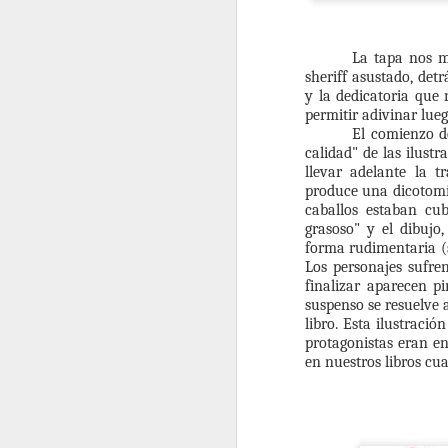
ce
F
mu
o
La tapa nos m
fu
sheriff asustado, det
bi
f
y la dedicatoria que 
h
permitir adivinar lueg
úl
Ob
El comienzo de
c
c
calidad" de las ilustr
am
llevar adelante la t
q
C
produce una dicotomía
bi
caballos estaban cub
grasoso" y el dibuj
forma rudimentaria (si
F
Los personajes sufren
finalizar aparecen 
suspenso se resuelve 
libro. Esta ilustraci
Qu
protagonistas eran en
en nuestros libros cu
Fu
pu
Q
y 