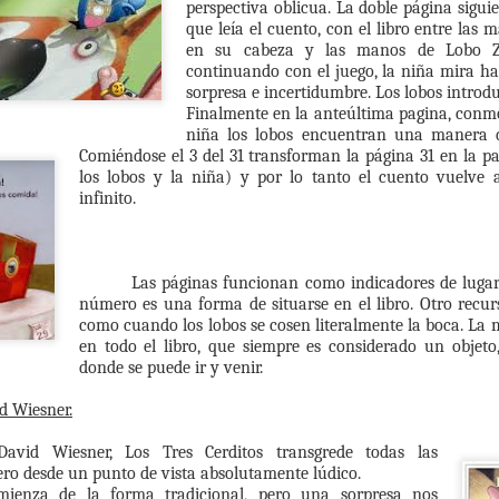
perspectiva oblicua. La doble página sigui
que leía el cuento, con el libro entre las 
en su cabeza y las manos de Lobo Za
Por la defensa de la
Tres libros
NOV
NOV
continuando con el juego, la niña mira hac
13
6
política pública de
maravillosos que me
sorpresa e incertidumbre. Los lobos introduc
lectura
traje de España
Finalmente en la anteúltima pagina, conmov
niña los lobos encuentran una manera de
Hay una polémica al rojo vivo.
Así me lo contaron. Así te lo
Comiéndose el 3 del 31 transforman la página 31 en la pa
cuento. de Charles Perrault,
los lobos y la niña) y por lo tanto el cuento vuelve
Lo primero que quiero decir es que
Madame Leprince de Beaumont y
infinito.
este texto lo escribo en mi
los Hermanos Grimm.
condición de especialista en
selección de materiales para las
Traducido por Luis Alberto de
Dos veces Junio. Kohan y Cyrulnik.
UN
escuelas. No como coordinadora
Cuenca.
25
¿A partir de qué edad se puede comenzar a torturar a un niño?
Las páginas funcionan como indicadores de luga
del Plan de lectura de la Ciudad,
número es una forma de situarse en el libro. Otro recurso
puesto que desde hace varios
Selección y epílogo de Alfredo
a es la pregunta que plantea para iniciar Martín Kohan en Dos veces
como cuando los lobos se cosen literalmente la boca. La 
meses me encuentro de licencia
Arias.
nio y es la pregunta que ronda toda la novela.
en todo el libro, que siempre es considerado un objeto
en ese rol, y porque nunca me
donde se puede ir y venir.
arrogaría el derecho de hablar
Ilustración de la increíble Elena
 tan certera la pregunta.
desde ese lugar.
Odriozola.
id Wiesner.
nto a Kohan estoy leyendo a Cyrulnik Salvate la vida te espera y
Ediciones Modernas El Embudo
mbos libros hacen un profundo maridaje.
David Wiesner, Los Tres Cerditos transgrede todas las
ro desde un punto de vista absolutamente lúdico.
Un libro que no opina los cuentos
han juega con la pregunta, los personajes la responden, invocan la
mienza de la forma tradicional, pero una sorpresa nos