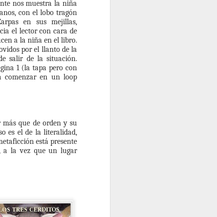
ente nos muestra la niña
manos, con el lobo tragón
rpas en sus mejillas,
Dos recomendaciones
OCT
ia el lector con cara de
16
de Boris Cyrulnik
en a la niña en el libro.
idos por el llanto de la
Boris Cyrulnik es francés, nació
 salir de la situación.
en Burdeos en 1937 hijo de una
gina 1 (la tapa pero con
pareja judía. Su padre fue
 a comenzar en un loop
asesinado en el frente, su madre
fue detenida. El quedó en manos
de varias familias por años y se
salvó milagrosamente de la
cámara de gas porque lo
r más que de orden y su
escondieron debajo de un
 es el de la literalidad,
cadáver. Todo esto cuando tenía
metaficción está presente
menos de 7 años.
, a la vez que un lugar
Es neurólogo, psiquiatra y
psicoanalista y lo consideran el
padre del concepto actual de
resiliencia.