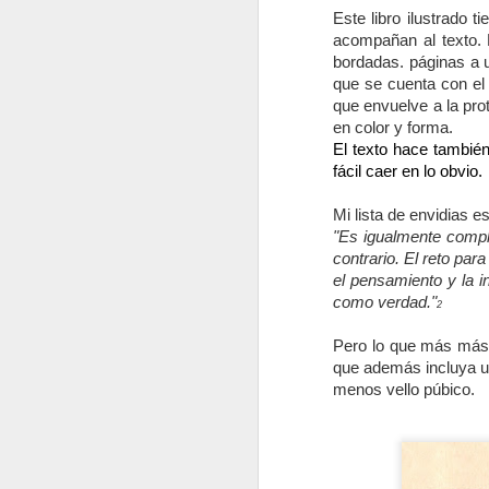
A
pa
Este libro ilustrado t
acompañan al texto. L
Lo
bordadas. páginas a u
es
que se cuenta con el 
ac
que envuelve a la pro
ni
en color y forma. 
El texto hace también
fácil caer en lo obvio.
Mi lista de envidias e
"Es igualmente compl
D
contrario. El reto para
el pensamiento y la i
como verdad."
2
Di
Pe
Pero lo que más más m
qu
que además incluya u
menos vello púbico.
El
ca
q