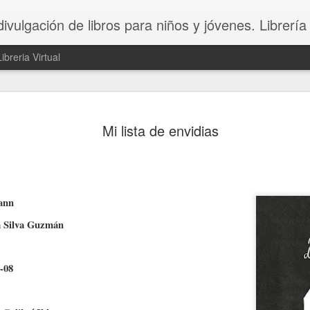
divulgación de libros para niños y jóvenes. Librería
Libreria Virtual
Morirse
JAN
Mi lista de envidias
29
Morirse
estirar la pata
pasar a mejor vida
ann
pasar al patio de los callad
na Silva Guzmán
mirar crecer los rabanitos d
Hay miles de formas de ha
-08
“respeto”.
Desde hace muchos años doy