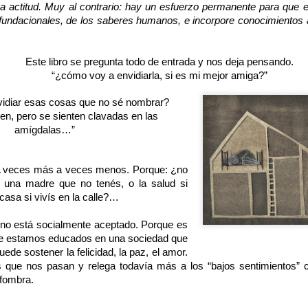
actitud. Muy al contrario: hay un esfuerzo permanente para que el 
fundacionales, de los saberes humanos, e incorpore conocimientos a
Por la defensa de la
Tres libros
NOV
NOV
13
6
política pública de
maravillosos que me
Este libro se pregunta todo de entrada y nos deja pensando.
lectura
traje de España
“¿cómo voy a envidiarla, si es mi mejor amiga?”
Hay una polémica al rojo vivo.
Así me lo contaron. Así te lo
cuento. de Charles Perrault,
idiar esas cosas que no sé nombrar?
Lo primero que quiero decir es que
Madame Leprince de Beaumont y
en, pero se sienten clavadas en las 
este texto lo escribo en mi
los Hermanos Grimm.
amígdalas…”
condición de especialista en
selección de materiales para las
Traducido por Luis Alberto de
Dos veces Junio. Kohan y Cyrulnik.
UN
escuelas. No como coordinadora
Cuenca.
25
A veces más a veces menos. Porque: ¿no 
¿A partir de qué edad se puede comenzar a torturar a un niño?
del Plan de lectura de la Ciudad,
ar una madre que no tenés, o la salud si 
puesto que desde hace varios
Selección y epílogo de Alfredo
a es la pregunta que plantea para iniciar Martín Kohan en Dos veces
casa si vivís en la calle?… 
meses me encuentro de licencia
Arias.
nio y es la pregunta que ronda toda la novela.
en ese rol, y porque nunca me
o no está socialmente aceptado. Porque es 
arrogaría el derecho de hablar
Ilustración de la increíble Elena
 tan certera la pregunta.
ue estamos educados en una sociedad que 
desde ese lugar.
Odriozola.
ede sostener la felicidad, la paz, el amor. 
nto a Kohan estoy leyendo a Cyrulnik Salvate la vida te espera y
 que nos pasan y relega todavía más a los “bajos sentimientos” 
Ediciones Modernas El Embudo
mbos libros hacen un profundo maridaje.
lfombra.
Un libro que no opina los cuentos
han juega con la pregunta, los personajes la responden, invocan la