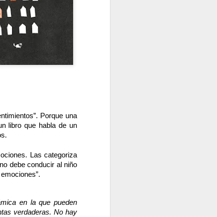
 con poblaciones que están en ese
encia que les impone hablar de la
s durante la pandemia fue el taller que
 llama ¿Cómo es posible? igual que mi
obre la muerte ¿Como es posible??! la
 Schosow editado por LÓGUEZ. ¿Lo
a pude tener en mis manos dos libros
rte.
ntimientos”. Porque una 
n libro que habla de un 
os.
ociones. Las categoriza 
o debe conducir al niño 
 emociones”.
námica en la que pueden 
ntas verdaderas. No hay 