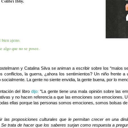
Colibrí Ibby.
muerte, trabajo en general
momento pasando una emerg
muerte con los niños y niña
di con más frecuencia y se
libro preferido que habla s
historia de Elvis de Peter
conocen?
l bien ajeno.
Y esa es la gran pregunta.
de algo que no se posee.
En mi último viaje a Españ
increíbles acerca de la Mue
stelmann y Catalina Silva se animan a escribir sobre los “malos se
s conflictos, la guerra, ¿ahora los sentimientos? Un niño frente a u
 socialmente. La gente no siente envidia, la gente buena, por lo men
dijo:
tación del libro 
 “La gente tiene una mala opinión sobre las em
ativas y no hacen referencia a que las emociones son emociones. Un
todas ellas porque las personas somos emociones, somos bolsas de
ibir las proposiciones culturales que le permitan crecer en una di
o. Se trata de hacer que los saberes surjan como respuesta a pregu