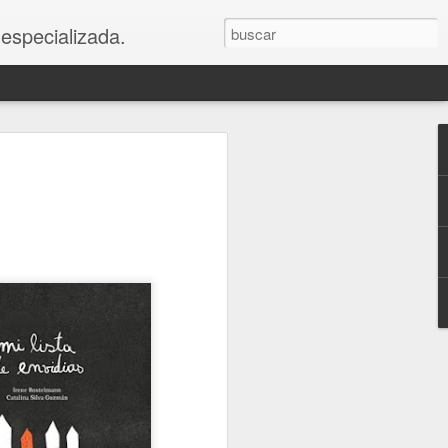
 especializada.
os
e abajo
blar de la muerte con más o menos
 talleres acerca de la pedagogía de la