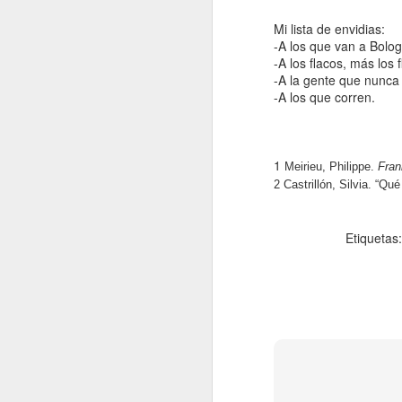
ay
M
pe
Mi lista de envidias:
re
-A los que van a Bolo
vu
De
-A los flacos, más lo
y 
u
-A la gente que nunca
po
-A los que corren.
no
Sk
m
ve
La
n
pu
1
Meirieu, Philippe.
 Fran
v
Mi
2 
Castrillón, Silvia. “Qu
la
y 
Gr
A
pr
re
Etiquetas
qu
Pi
L
pe
de
Ll
cl
y 
di
h
pr
em
de
mí
d