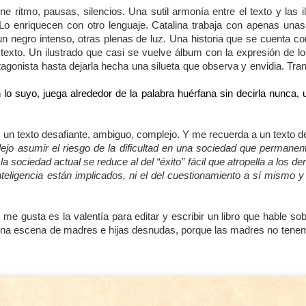
populares, no los limpia, los
Emociones. Primera Entrega. Las palabras.
PR
tria, la capacidad de responder, la capacidad de soportar.
iene ritmo, pausas, silencios. Una sutil armonía entre el texto y las 
escucha y te los cuenta. Con una
18
Cada vez que comenzamos a hablar acerca de emociones y
o enriquecen con otro lenguaje. Catalina trabaja con apenas unas l
de las traducciones que más me
s niños son más débiles, sería más fácil.
entornos emocionales saludables un escalofrío nos recorre a los
n negro intenso, otras plenas de luz. Una historia que se cuenta con
ha gustado de la moraleja de
pecialistas por el extremo reduccionismo al que llegan los recetarios
Caperucita Roja. Y una de las
texto. Un ilustrado que casi se vuelve álbum con la expresión de los
erca de cómo hablar, “gestionar” o “manejar” las emociones con los
ilustraciones más impactantes del
tagonista hasta dejarla hecha una silueta que observa y envidia. Tra
ños y las niñas.
cuento popular.
 lo suyo, juega alrededor de la palabra huérfana sin decirla nunca, 
s un texto desafiante, ambiguo, complejo. Y me recuerda a un texto de 
ejo asumir el riesgo de la dificultad en una sociedad que permanen
Querida Yolanda:
EC
 la sociedad actual se reduce al del “éxito” fácil que atropella a los d
1
Este mes las lecturas del encuentro me han gustado mucho.
nteligencia están implicados, ni el del cuestionamiento a sí mismo y
ario de una soledad, quizás es el que más me dio para para pensar.
ro no en el sentido de reflexionar acerca de la escritura de Sarton
e gusta es la valentía para editar y escribir un libro que hable sob
e es realmente bella. Mas bien en otro sentido.
na escena de madres e hijas desnudas, porque las madres no tene
 libro de Sarton es un libro de otro tiempo, con una cadencia que
lma la mente y produce esa lectura lenta que va a contramano de lo
ue ocurre en el mundo.