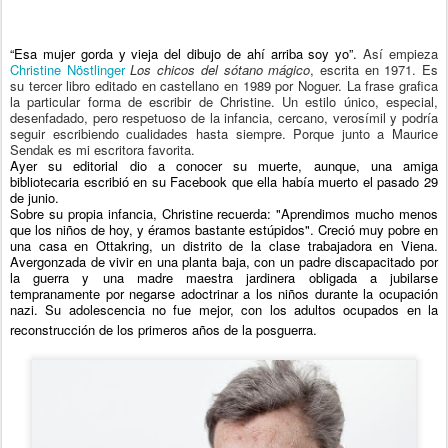
“Esa mujer gorda y vieja del dibujo de ahí arriba soy yo”. 
Así empieza 
Christine Nöstlinger
Los chicos del sótano mágico
, escrita en 1971. Es 
su tercer libro editado en castellano en 1989 por Noguer. La frase grafica 
la particular forma de escribir de Christine. Un estilo único, especial, 
desenfadado, pero respetuoso de la infancia, cercano, verosímil y podría 
seguir escribiendo cualidades hasta siempre. Porque junto a Maurice 
Sendak es mi escritora favorita.
Ayer su editorial dio a conocer su muerte, aunque, una amiga
bibliotecaria escribió en su Facebook que ella había muerto el pasado 29
de junio.
Sobre su propia infancia, Christine recuerda: "Aprendimos mucho menos
que los niños de hoy, y éramos bastante estúpidos". Creció muy pobre en
una casa en Ottakring, un distrito de la clase trabajadora en Viena.
Avergonzada de vivir en una planta baja, con un padre discapacitado por
la guerra y una madre maestra jardinera obligada a jubilarse
tempranamente por negarse adoctrinar a los niños durante la ocupación
nazi. Su adolescencia no fue mejor, con los adultos ocupados en la
reconstrucción de los primeros años de la posguerra.