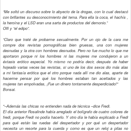
“Me soltó un discurso sobre lo abyecto de la drogas, con lo cual destacó
con brillantes su desconocimiento del tema. Para ella la coca, el hachís ,
la heroína y el LSD eran una sarta de productos del demonio.”
Olfi y “el edipo”.
“Claro que traté de probarme sexualmente. Por un ojo de la cara me
compre dos revistas pornográficas bien gruesas, una con mujeres
desnudas y la otra con hombres desnudos. Pero no fue mucho lo que me
aportaron porque ni los hombres ni las mujeres me condujeron a un
éxtasis erótico especial. Yo mismo no podría decir, después de haber
hojeado varias veces las revistas, si uno de los dos sexos dio más alas
a mi fantasía erótica que el otro porque nada allí me dio alas, aparte de
hacerme pensar por qué los hombres estaban tan aceitados y las
mujeres tan empolvadas, ¡Fue un dinero tontamente desperdiciado!"
Bonsai.
"–Además las chicas no entienden nada de técnica –dice Fredi.
El día anterior Rosalinde había arreglado el bolígrafo de cuatro colores de
fredi, porque Fredi no podía hacerlo. Y otro día le había explicado a Fredi
para qué están las ruedas del despertador y por qué un despertador
necesita un resorte para la cuerda y como es que un reloj a pilas no