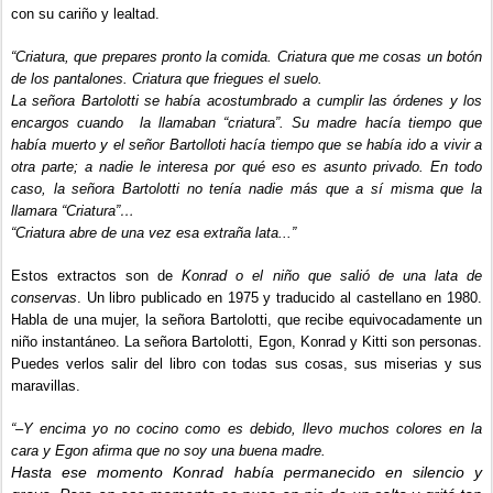
con su cariño y lealtad.
“Criatura, que prepares pronto la comida. Criatura que me cosas un botón
de los pantalones. Criatura que friegues el suelo.
La señora Bartolotti se había acostumbrado a cumplir las órdenes y los
encargos cuando la llamaban “criatura”. Su madre hacía tiempo que
había muerto y el señor Bartolloti hacía tiempo que se había ido a vivir a
otra parte; a nadie le interesa por qué eso es asunto privado. En todo
caso, la señora Bartolotti no tenía nadie más que a sí misma que la
llamara “Criatura”…
“Criatura abre de una vez esa extraña lata...”
Estos extractos son de
Konrad o el niño que salió de una lata de
conservas
. Un libro publicado en 1975 y traducido al castellano en 1980.
Habla de una mujer, la señora Bartolotti, que recibe equivocadamente un
niño instantáneo. La señora Bartolotti, Egon, Konrad y Kitti son personas.
Puedes verlos salir del libro con todas sus cosas, sus miserias y sus
maravillas.
“–Y encima yo no cocino como es debido, llevo muchos colores en la
cara y Egon afirma que no soy una buena madre.
Hasta ese momento Konrad había permanecido en silencio y