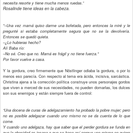
necesita resorte y tiene mucha menos ruedas.”
Rosalinde tiene ideas en la cabeza.
"–Una vez mamá quiso darme una bofetada, pero entonces la miré y le
pregunté si estaba completamente segura que no se la devolvería.
Entonces se quedó quieta.
–¿Lo hubieras hecho?
Alí Baba río:
–No sé. Creo que no. Mamá es frágil y no tiene fuerza."
Por favor vuelve a casa.
Y la gordura, creo firmemente que Nöstlinger odiaba la gordura, o por lo
menos eso parecía. Con respecto al tema era ácida, incisiva, sarcástica.
Christina ajena a la corrección política construye unos personajes gordos
que viven a merced de sus
necesidades, no pueden domarlas, los dulces
son sus enemigos y están siempre fuera de control:
“Una docena de curas de adelgazamiento ha probado la pobre mujer; pero
no es posible adelgazar cuando uno mismo no se da cuenta de lo que
come.
Y cuando uno adelgaza, hay que saber que el perder gordura se funda en
que la obesidad es insana o que se hace así porque uno mismo no quiere