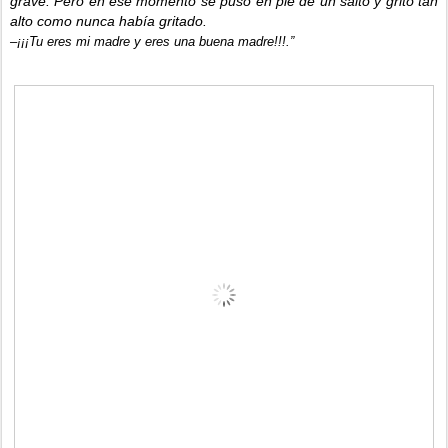
grave. Pero en ese momento se puso en pie de un salto y gritó tan
alto como nunca había gritado.
–¡¡¡Tu eres mi madre y eres una buena madre!!!.”