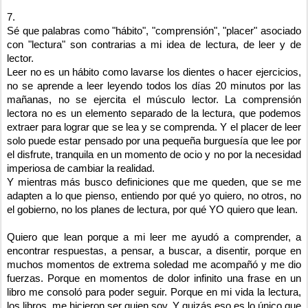
7.
Sé que palabras como "hábito", "comprensión", "placer" asociado
con "lectura" son contrarias a mi idea de lectura, de leer y de
lector.
Leer no es un hábito como lavarse los dientes o hacer ejercicios,
no se aprende a leer leyendo todos los días 20 minutos por las
mañanas, no se ejercita el músculo lector. La comprensión
lectora no es un elemento separado de la lectura, que podemos
extraer para lograr que se lea y se comprenda. Y el placer de leer
solo puede estar pensado por una pequeña burguesía que lee por
el disfrute, tranquila en un momento de ocio y no por la necesidad
imperiosa de cambiar la realidad.
Y mientras más busco definiciones que me queden, que se me
adapten a lo que pienso, entiendo por qué yo quiero, no otros, no
el gobierno, no los planes de lectura, por qué YO quiero que lean.
Quiero que lean porque a mi leer me ayudó a comprender, a
encontrar respuestas, a pensar, a buscar, a disentir, porque en
muchos momentos de extrema soledad me acompañó y me dio
fuerzas. Porque en momentos de dolor infinito una frase en un
libro me consoló para poder seguir. Porque en mi vida la lectura,
los libros, me hicieron ser quien soy. Y quizás eso es lo único que