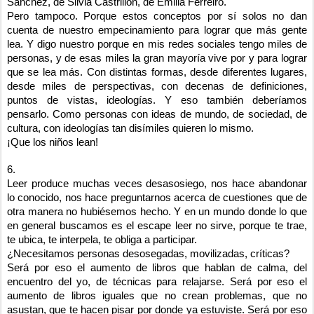
Sánchez, de Silvia Castrillón, de Emilia Ferreiro.
Pero tampoco. Porque estos conceptos por sí solos no dan
cuenta de nuestro empecinamiento para lograr que más gente
lea. Y digo nuestro porque en mis redes sociales tengo miles de
personas, y de esas miles la gran mayoría vive por y para lograr
que se lea más. Con distintas formas, desde diferentes lugares,
desde miles de perspectivas, con decenas de definiciones,
puntos de vistas, ideologías. Y eso también deberíamos
pensarlo. Como personas con ideas de mundo, de sociedad, de
cultura, con ideologías tan disímiles quieren lo mismo.
¡Que los niños lean!
6.
Leer produce muchas veces desasosiego, nos hace abandonar
lo conocido, nos hace preguntarnos acerca de cuestiones que de
otra manera no hubiésemos hecho. Y en un mundo donde lo que
en general buscamos es el escape leer no sirve, porque te trae,
te ubica, te interpela, te obliga a participar.
¿Necesitamos personas desosegadas, movilizadas, críticas?
Será por eso el aumento de libros que hablan de calma, del
encuentro del yo, de técnicas para relajarse. Será por eso el
aumento de libros iguales que no crean problemas, que no
asustan, que te hacen pisar por donde ya estuviste. Será por eso