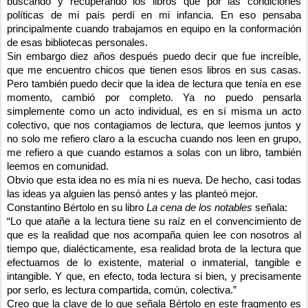
buscando y recuperando los libros que por las condiciones
políticas de mi país perdí en mi infancia. En eso pensaba
principalmente cuando trabajamos en equipo en la conformación
de esas bibliotecas personales.
Sin embargo diez años después puedo decir que fue increíble,
que me encuentro chicos que tienen esos libros en sus casas.
Pero también puedo decir que la idea de lectura que tenía en ese
momento, cambió por completo. Ya no puedo pensarla
simplemente como un acto individual, es en sí misma un acto
colectivo, que nos contagiamos de lectura, que leemos juntos y
no solo me refiero claro a la escucha cuando nos leen en grupo,
me refiero a que cuando estamos a solas con un libro, también
leemos en comunidad.
Obvio que esta idea no es mía ni es nueva. De hecho, casi todas
las ideas ya alguien las pensó antes y las planteó mejor.
Constantino Bértolo en su libro
La cena de los notables
señala:
“Lo que atañe a la lectura tiene su raíz en el convencimiento de
que es la realidad que nos acompaña quien lee con nosotros al
tiempo que, dialécticamente, esa realidad brota de la lectura que
efectuamos de lo existente, material o inmaterial, tangible e
intangible. Y que, en efecto, toda lectura si bien, y precisamente
por serlo, es lectura compartida, común, colectiva.”
Creo que la clave de lo que señala Bértolo en este fragmento es