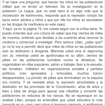
Y se hace una pregunta: qué hacían los niños en las poblaciones
(villas) que no tenían un televisor. De su investigación en la
población La Legua, que no está claro si es algo más que la
recolección de testimonios, responde que la represión rompió los
lazos entre adultos y niños y que por ello los niños se escudaban
en las drogas (la marihuana en este caso).
Y aquí, ya en la página 75, me cuesta seguir con la crítica seria. Yo
puedo entender que uno crezca sin saber que hay cientos de miles
de muertos, entiendo que decidas a los cuarenta años remover la
modorra y comenzar a investigar. Pero señora Lilian, ¿sabe qué?
yo no le voy a permitir decir que miles de niños en las poblaciones
solo se dedicaron a drogarse. Mientras usted veía el Japenning
con Ja, mientras usted se apoltronaba en su sillón, cientos de
pibes en las poblaciones luchaban contra la dictadura. Se
organizaban en ollas populares, salían a trabajar, iban a la escuela,
las tomaban, militaban en organizaciones sociales y partidos
políticos, eran apresados y torturados, muchos fueron
desaparecidos. La porción de pibes que terminaban en la esquina
era mínima. Y se necesitó años, la represión pinochetista y la
desilusión en las promesas de la Concertación, años de años y
kilos y kilos de droga para apocar esa rebeldía y convertir las
poblaciones en reductos de los narcos. No se equivoque en su
análisis Lilian, porque es entendible que usted estuviera lo más
tranquila en su casa, pero otros si tenemos memoria, si estábamos