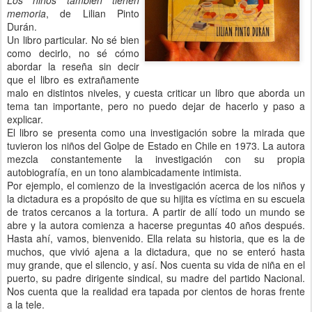
Los niños también tienen
memoria
, de Lilian Pinto
Durán.
Un libro particular. No sé bien
como decirlo, no sé cómo
abordar la reseña sin decir
que el libro es extrañamente
malo en distintos niveles, y cuesta criticar un libro que aborda un
tema tan importante, pero no puedo dejar de hacerlo y paso a
explicar.
El libro se presenta como una investigación sobre la mirada que
tuvieron los niños del Golpe de Estado en Chile en 1973. La autora
mezcla constantemente la investigación con su propia
autobiografía, en un tono alambicadamente intimista.
Por ejemplo, el comienzo de la investigación acerca de los niños y
la dictadura es a propósito de que su hijita es víctima en su escuela
de tratos cercanos a la tortura. A partir de allí todo un mundo se
abre y la autora comienza a hacerse preguntas 40 años después.
Hasta ahí, vamos, bienvenido. Ella relata su historia, que es la de
muchos, que vivió ajena a la dictadura, que no se enteró hasta
muy grande, que el silencio, y así. Nos cuenta su vida de niña en el
puerto, su padre dirigente sindical, su madre del partido Nacional.
Nos cuenta que la realidad era tapada por cientos de horas frente
a la tele.