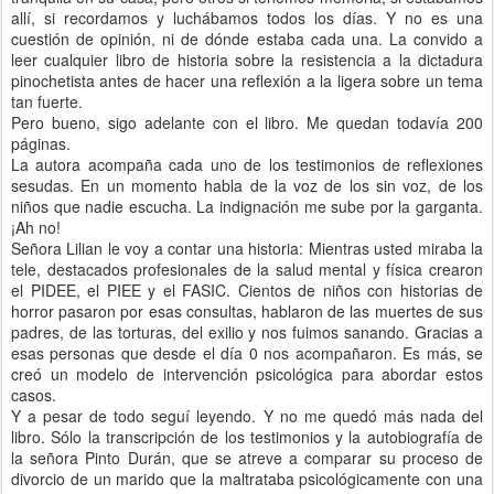
allí, si recordamos y luchábamos todos los días. Y no es una
cuestión de opinión, ni de dónde estaba cada una. La convido a
leer cualquier libro de historia sobre la resistencia a la dictadura
pinochetista antes de hacer una reflexión a la ligera sobre un tema
tan fuerte.
Pero bueno, sigo adelante con el libro. Me quedan todavía 200
páginas.
La autora acompaña cada uno de los testimonios de reflexiones
sesudas. En un momento habla de la voz de los sin voz, de los
niños que nadie escucha. La indignación me sube por la garganta.
¡Ah no!
Señora Lilian le voy a contar una historia: Mientras usted miraba la
tele, destacados profesionales de la salud mental y física crearon
el PIDEE, el PIEE y el FASIC. Cientos de niños con historias de
horror pasaron por esas consultas, hablaron de las muertes de sus
padres, de las torturas, del exilio y nos fuimos sanando. Gracias a
esas personas que desde el día 0 nos acompañaron. Es más, se
creó un modelo de intervención psicológica para abordar estos
casos.
Y a pesar de todo seguí leyendo. Y no me quedó más nada del
libro. Sólo la transcripción de los testimonios y la autobiografía de
la señora Pinto Durán, que se atreve a comparar su proceso de
divorcio de un marido que la maltrataba psicológicamente con una