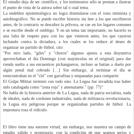
El estudio deja de ser científico, y los testimonios sólo se prestan a ilustrar
el punto de vista de la autora sobre tal o cual tema.
La endeblez epistemológica no logra disimularse con el tono intimista y
autobiográfico. No se puede escribir historia sin leer a los que escribieron
antes, de lo contrario se descubre la pólvora, se cae en los lugares comunes
o se escribe desde el ombligo. Y en un tema tan importante, no hacerlo es
una falta de respeto para con los que vinieron antes, los que cayeron
luchando contra la dictadura, a los cuales se los reduce al deseo de
organizar un partido de fútbol, cito:
“Por otro lado, “giles” y “choros” algunos ajenos a esta disyuntiva
aprovechaban el día Domingo (con mayúsculas en el original) para dar
rienda suelta a sus encuentros pichangueros, incluso se batían a duelo por
algún penal mal cobrado […] Sin embargo, al terminar el día se
reencontraban en el “clú” con garrafitas y empanadas para compartir.
El Golpe Militar terminó con todo esto. La Legua fue invadida tras haber
sido catalogada como “zona roja” y amenazante.” (pp. 77)”
No habla de la historia anterior de La Legua, nada de patria socialista, nada
de ideales, nada de cordones industriales, nada de militancia revolucionaria,
la Legua era peligrosa porque se organizaban partidos de fútbol. La
impostura roza el ridículo.
El libro tiene una enorme virtud, sin embargo, nos muestra un campo de
estudio válido y promisorio, con la condición de que seamos serios y